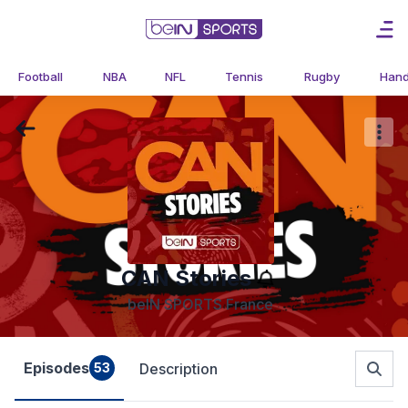
Football
NBA
NFL
Tennis
Rugby
Hand
CAN Stories
beIN SPORTS France
Episodes
53
Description